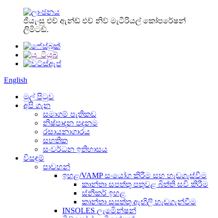
ජියැංසු එච් ඇන්ඩ් එච් නිව් මැටීරියල් කෝපරේෂන්
ලිමිටඩ්.
English
මුල් පිටුව
අපි ගැන
සමාගම් පැතිකඩ
නිෂ්පාදන පදනම
රසායනාගාරය
සහතික
සංවර්ධන ඉතිහාසය
විසඳුම්
පාවහන්
ඉහළ/VAMP සංයෝග කිරීම සහ හැඩගැස්වීම
කාන්තා සපත්තු පතුවළ බිත්ති සවි කිරීම
ස්නීකර් ඉහළ
කාන්තා සපත්තු ඇඟිලි හැඩගැන්වීම
INSOLES ලැමිෙන්ෂන්