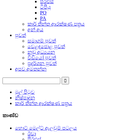
පීඊඑස්
ටීපීයූ
PO
PA
කාර් තීන්ත ආරක්ෂණ පත්‍රය
අන් අය
පුවත්
සමාගම් පුවත්
වෙළඳපොළ පුවත්
නඩු අධ්‍යයන
වීඩියෝ පුවත්
ප්‍රදර්ශන පුවත්
අපව අමතන්න
මුල් පිටුව
නිෂ්පාදන
කාර් තීන්ත ආරක්ෂණ පත්‍රය
කාණ්ඩ
හොට් මෙල්ට් ඇලවුම් පටලය
ඊවා
පීඊඑස්