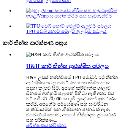
ඉන්සෝල් ලැමිනේෂන්
ඉහළ/Vemp සංයෝග කිරීම සහ හැඩගැස්වීම
TPU වෙබ් හොට් මෙල්ට් ඇලවුම් පටලය
කාර් තීන්ත ආරක්ෂණ පත්‍රය
H&H කාර් තීන්ත ආරක්ෂිත පටලය
H&H උසස් තත්ත්වයේ TPU මෝටර් රථ තීන්ත
ආරක්ෂිත පටල සංවර්ධනය හා නිෂ්පාදනය
සඳහා කැපවී සිටී. අපගේ කර්මාන්ත ශාලාව
චීනයේ අන්හුයි පළාතේ පිහිටා ඇති අතර එය
වර්ග මීටර් 20,000 ක භූමි ප්‍රදේශයක් ආවරණය
කරයි, අපගේම පර්යේෂණ සහ සංවර්ධන
කණ්ඩායමක් සහ නිෂ්පාදන පදනමක් ඇත.
එපමණක් නොව, අපගේ නිෂ්පාදන උපකරණ
සහ පරීක්ෂණ...
පරීක්ෂණයක්
විස්තර