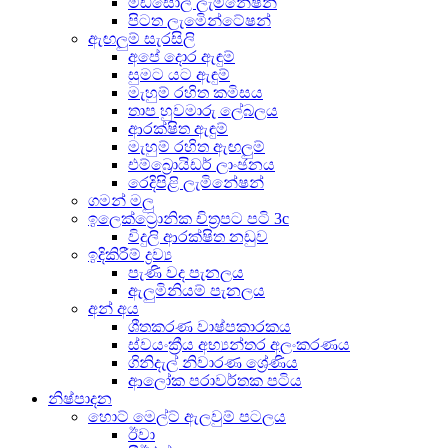
මිඩ්සෝල් ලැමිනේෂන්
පිටත ලැමිෙන්ටේෂන්
ඇඟලුම් සැරසිලි
අපේ දොර ඇඳුම්
සුමට යට ඇඳුම්
මැහුම් රහිත කමිසය
තාප හුවමාරු ලේබලය
ආරක්ෂිත ඇඳුම්
මැහුම් රහිත ඇඟලුම්
එම්බ්‍රොයිඩර් ලාංඡනය
රෙදිපිළි ලැමිනේෂන්
ගමන් මලු
ඉලෙක්ට්‍රොනික චිත්‍රපට පටි 3c
විදුලි ආරක්ෂිත නඩුව
ඉදිකිරීම් ද්‍රව්‍ය
පැණි වද පැනලය
ඇලුමිනියම් පැනලය
අන් අය
ශීතකරණ වාෂ්පකාරකය
ස්වයංක්‍රීය අභ්‍යන්තර අලංකරණය
ගිනිදැල් නිවාරණ ශ්‍රේණිය
ආලෝක පරාවර්තක පටිය
නිෂ්පාදන
හොට් මෙල්ට් ඇලවුම් පටලය
ඊවා