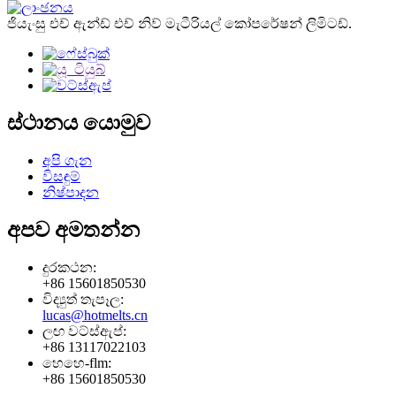
ජියැංසු එච් ඇන්ඩ් එච් නිව් මැටීරියල් කෝපරේෂන් ලිමිටඩ්.
ස්ථානය යොමුව
අපි ගැන
විසඳුම්
නිෂ්පාදන
අපව අමතන්න
දුරකථන:
+86 15601850530
විද්‍යුත් තැපෑල:
lucas@hotmelts.cn
ලඟ වට්ස්ඇප්:
+86 13117022103
හෙහෙ-flm:
+86 15601850530