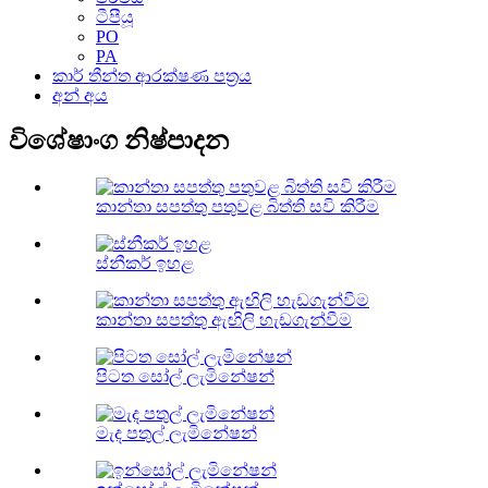
ටීපීයූ
PO
PA
කාර් තීන්ත ආරක්ෂණ පත්‍රය
අන් අය
විශේෂාංග නිෂ්පාදන
කාන්තා සපත්තු පතුවළ බිත්ති සවි කිරීම
ස්නීකර් ඉහළ
කාන්තා සපත්තු ඇඟිලි හැඩගැන්වීම
පිටත සෝල් ලැමිනේෂන්
මැද පතුල් ලැමිනේෂන්