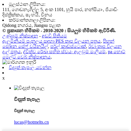
මූලස්ථාන ලිපිනය:
111, ගොඩනැගිල්ල 5, අංක 1101, හුයි පාර, නන්සියාං, ජියාඩිං
දිස්ත්‍රික්කය, ෂැංහයි, චීනය
කර්මාන්තශාලා ලිපිනය:
Qidong නගරය, Jiangsu පළාත
© ප්‍රකාශන හිමිකම - 2010-2020 : සියලුම හිමිකම් ඇවිරිණි.
උණුසුම් නිෂ්පාදන
-
අඩවි සිතියම
ඇලුමිනියම් පැනලය සඳහා PES තාප විලයන පත්‍රය
,
පිඟන්
සෝදන සේෆ් වයිනයිල්
,
පර්ල් කාඩ්ස්ටොක්
,
ඊවා තාප විලයන
දැල් පත්‍රය
,
ද්විත්ව රේඛා සහිත ස්වයං ඇලවුම් මැලියම්
,
pa හොට්
මෙල්ට් වෙබ් නිෂ්පාදනය
,
විද්‍යුත් තැපෑල යවන්න
x
විද්‍යුත් තැපෑල
විද්‍යුත් තැපෑල
lucas@hotmelts.cn