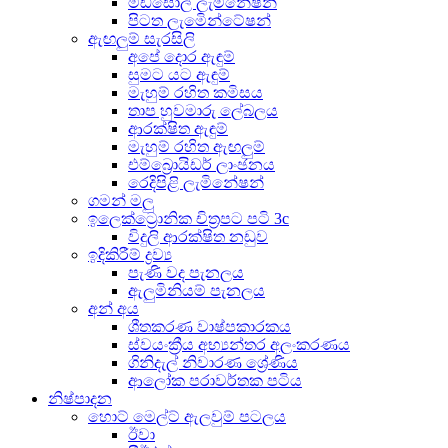
මිඩ්සෝල් ලැමිනේෂන්
පිටත ලැමිෙන්ටේෂන්
ඇඟලුම් සැරසිලි
අපේ දොර ඇඳුම්
සුමට යට ඇඳුම්
මැහුම් රහිත කමිසය
තාප හුවමාරු ලේබලය
ආරක්ෂිත ඇඳුම්
මැහුම් රහිත ඇඟලුම්
එම්බ්‍රොයිඩර් ලාංඡනය
රෙදිපිළි ලැමිනේෂන්
ගමන් මලු
ඉලෙක්ට්‍රොනික චිත්‍රපට පටි 3c
විදුලි ආරක්ෂිත නඩුව
ඉදිකිරීම් ද්‍රව්‍ය
පැණි වද පැනලය
ඇලුමිනියම් පැනලය
අන් අය
ශීතකරණ වාෂ්පකාරකය
ස්වයංක්‍රීය අභ්‍යන්තර අලංකරණය
ගිනිදැල් නිවාරණ ශ්‍රේණිය
ආලෝක පරාවර්තක පටිය
නිෂ්පාදන
හොට් මෙල්ට් ඇලවුම් පටලය
ඊවා