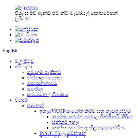
ජියැංසු එච් ඇන්ඩ් එච් නිව් මැටීරියල් කෝපරේෂන්
ලිමිටඩ්.
English
මුල් පිටුව
අපි ගැන
සමාගම් පැතිකඩ
නිෂ්පාදන පදනම
රසායනාගාරය
සහතික
සංවර්ධන ඉතිහාසය
විසඳුම්
පාවහන්
ඉහළ/VAMP සංයෝග කිරීම සහ හැඩගැස්වීම
කාන්තා සපත්තු පතුවළ බිත්ති සවි කිරීම
ස්නීකර් ඉහළ
කාන්තා සපත්තු ඇඟිලි හැඩගැන්වීම
INSOLES ලැමිෙන්ෂන්