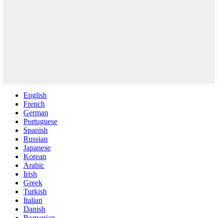
English
French
German
Portuguese
Spanish
Russian
Japanese
Korean
Arabic
Irish
Greek
Turkish
Italian
Danish
Romanian