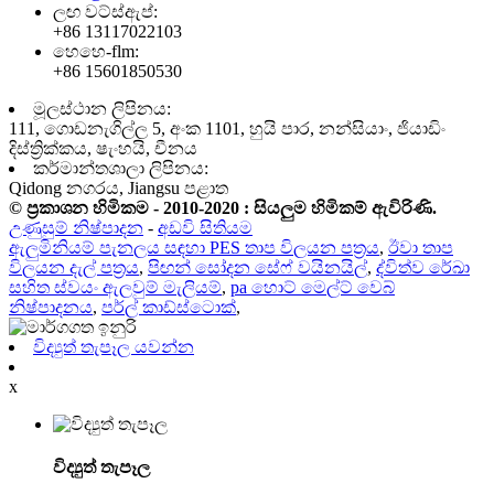
ලඟ වට්ස්ඇප්:
+86 13117022103
හෙහෙ-flm:
+86 15601850530
මූලස්ථාන ලිපිනය:
111, ගොඩනැගිල්ල 5, අංක 1101, හුයි පාර, නන්සියාං, ජියාඩිං
දිස්ත්‍රික්කය, ෂැංහයි, චීනය
කර්මාන්තශාලා ලිපිනය:
Qidong නගරය, Jiangsu පළාත
© ප්‍රකාශන හිමිකම - 2010-2020 : සියලුම හිමිකම් ඇවිරිණි.
උණුසුම් නිෂ්පාදන
-
අඩවි සිතියම
ඇලුමිනියම් පැනලය සඳහා PES තාප විලයන පත්‍රය
,
ඊවා තාප
විලයන දැල් පත්‍රය
,
පිඟන් සෝදන සේෆ් වයිනයිල්
,
ද්විත්ව රේඛා
සහිත ස්වයං ඇලවුම් මැලියම්
,
pa හොට් මෙල්ට් වෙබ්
නිෂ්පාදනය
,
පර්ල් කාඩ්ස්ටොක්
,
විද්‍යුත් තැපෑල යවන්න
x
විද්‍යුත් තැපෑල