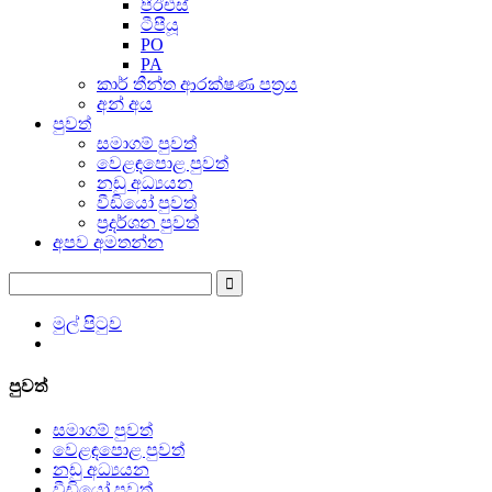
පීඊඑස්
ටීපීයූ
PO
PA
කාර් තීන්ත ආරක්ෂණ පත්‍රය
අන් අය
පුවත්
සමාගම් පුවත්
වෙළඳපොළ පුවත්
නඩු අධ්‍යයන
වීඩියෝ පුවත්
ප්‍රදර්ශන පුවත්
අපව අමතන්න
මුල් පිටුව
පුවත්
සමාගම් පුවත්
වෙළඳපොළ පුවත්
නඩු අධ්‍යයන
වීඩියෝ පුවත්