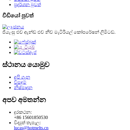
ප්‍රදර්ශන පුවත්
වීඩියෝ පුවත්
ජියැංසු එච් ඇන්ඩ් එච් නිව් මැටීරියල් කෝපරේෂන් ලිමිටඩ්.
ස්ථානය යොමුව
අපි ගැන
විසඳුම්
නිෂ්පාදන
අපව අමතන්න
දුරකථන:
+86 15601850530
විද්‍යුත් තැපෑල:
lucas@hotmelts.cn