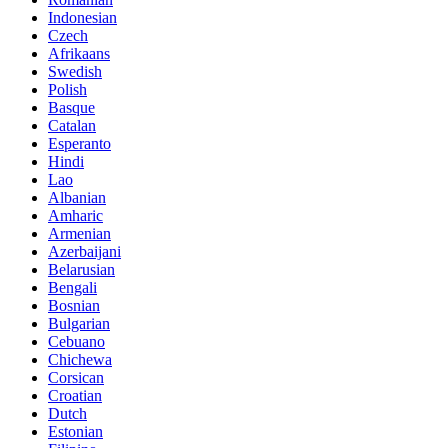
Indonesian
Czech
Afrikaans
Swedish
Polish
Basque
Catalan
Esperanto
Hindi
Lao
Albanian
Amharic
Armenian
Azerbaijani
Belarusian
Bengali
Bosnian
Bulgarian
Cebuano
Chichewa
Corsican
Croatian
Dutch
Estonian